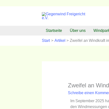
Zum
Inhalt
springen
Startseite
Über uns
Windpar
Start
Artikel
Zweifel an Windkraft i
Zweifel an Wind
Schreibe einen Komme
Im September 2025 hat
den Windmessungen und