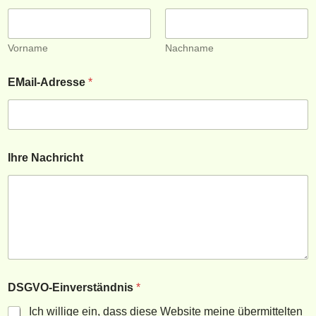
b
o
Vorname
Nachname
o
D
EMail-Adresse
*
S
G
k
V
O
-
E
Ihre Nachricht
i
n
v
e
r
s
t
ä
n
d
DSGVO-Einverständnis
*
n
Ich willige ein, dass diese Website meine übermittelten
i