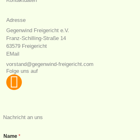
Kontaktdaten
Adresse
Gegenwind Freigericht e.V.
Franz-Schilling-Straße 14
63579 Freigericht
EMail
vorstand@gegenwind-freigericht.com
Folge uns auf
F
a
c
Nachricht an uns
e
Name
*