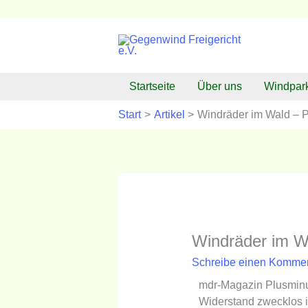
Zum
Inhalt
springen
Startseite
Über uns
Windpar
Start
Artikel
Windräder im Wald – P
Windräder im W
Schreibe einen Komme
mdr-Magazin Plusminus
Widerstand zwecklos is