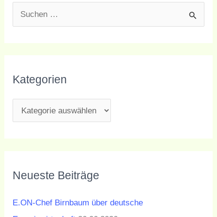
S
u
c
h
Kategorien
e
n
n
a
c
h
Neueste Beiträge
:
E.ON-Chef Birnbaum über deutsche