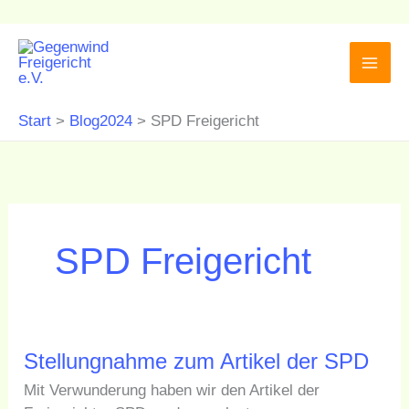
Zum
K
A
Inhalt
a
r
springen
t
c
Start
Blog2024
SPD Freigericht
e
h
g
i
o
v
r
SPD Freigericht
i
e
n
Stellungnahme
Stellungnahme zum Artikel der SPD
zum
Mit Verwunderung haben wir den Artikel der
Artikel