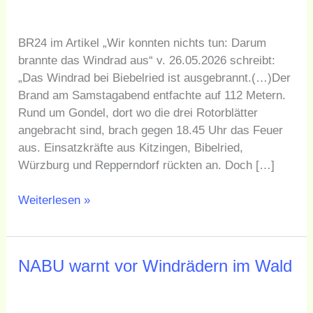
ist
ausgebrannt
BR24 im Artikel „Wir konnten nichts tun: Darum
brannte das Windrad aus“ v. 26.05.2026 schreibt:
„Das Windrad bei Biebelried ist ausgebrannt.(…)Der
Brand am Samstagabend entfachte auf 112 Metern.
Rund um Gondel, dort wo die drei Rotorblätter
angebracht sind, brach gegen 18.45 Uhr das Feuer
aus. Einsatzkräfte aus Kitzingen, Bibelried,
Würzburg und Repperndorf rückten an. Doch […]
Weiterlesen »
NABU
NABU warnt vor Windrädern im Wald
warnt
vor