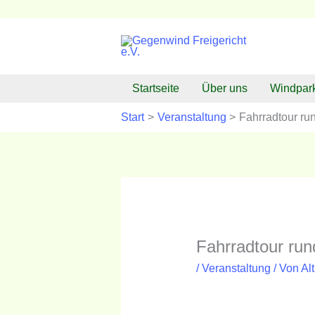
Zum
Inhalt
springen
Startseite
Über uns
Windpar
Start
Veranstaltung
Fahrradtour ru
Fahrradtour run
/
Veranstaltung
/ Von
Al