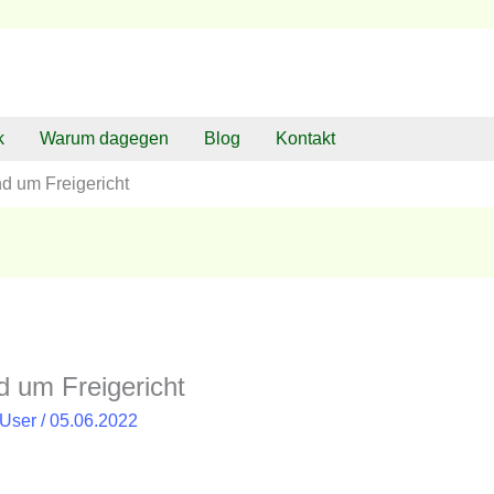
k
Warum dagegen
Blog
Kontakt
nd um Freigericht
d um Freigericht
tUser
/
05.06.2022