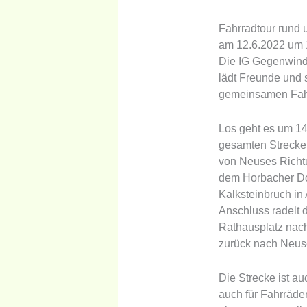
Fahrradtour rund 
am 12.6.2022 um 
Die IG Gegenwind,
lädt Freunde und s
gemeinsamen Fahrr
Los geht es um 14
gesamten Strecke i
von Neuses Richtun
dem Horbacher Dor
Kalksteinbruch in
Anschluss radelt 
Rathausplatz nach
zurück nach Neuse
Die Strecke ist a
auch für Fahrräder